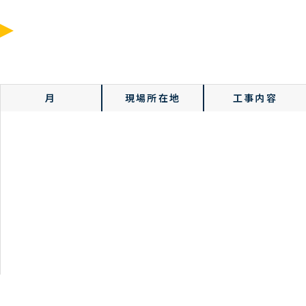
令和5年度
月
現場所在地
工事内容
1月
鹿沼市内
運輸倉庫新築電気
設備工事
3月
那須塩原市内
マンション新築電
気設備工事
6月
那須塩原市内
蓄電池設置工事
9月
福島県本宮市内
運輸倉庫新築電気
設備工事