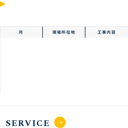
令和6年度
月
現場所在地
工事内容
3月
那須塩原市内
旅館増築電気設備
工事
7月
茨城県筑西市内
工場新築電気設工
事
9月
那須塩原市内
既存工場内小電力
工事
SERVICE