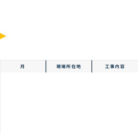
令和4年
令和5年
令和6年
令和4年度
月
現場所在地
工事内容
9月
那須塩原市内
倉庫新築電気設備
工事
11月
那須塩原市内
工場新築電気設工
事
12月
鹿沼市内
工場新築電気設工
事