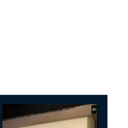
。
ます。